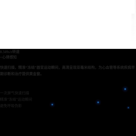
0.349s/r转速
+心律感知
快速扫描，精准“冻结”器官运动瞬间，高清呈现亚毫米结构，为心血管等系统疾病早
期诊断和治疗提供黄金窗。
一次屏气快速扫描
精准“冻结”运动瞬间
避免呼吸伪影