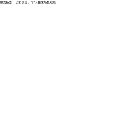
覆盖解剖、功能信息，“8”大临床场景赋能