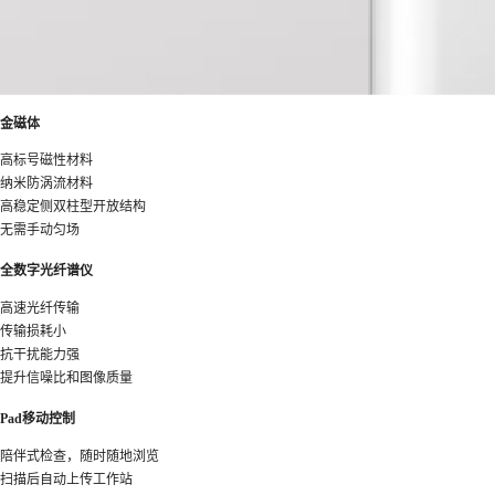
金磁体
高标号磁性材料
纳米防涡流材料
高稳定侧双柱型开放结构
无需手动匀场
全数字光纤谱仪
高速光纤传输
传输损耗小
抗干扰能力强
提升信噪比和图像质量
Pad移动控制
陪伴式检查，随时随地浏览
扫描后自动上传工作站